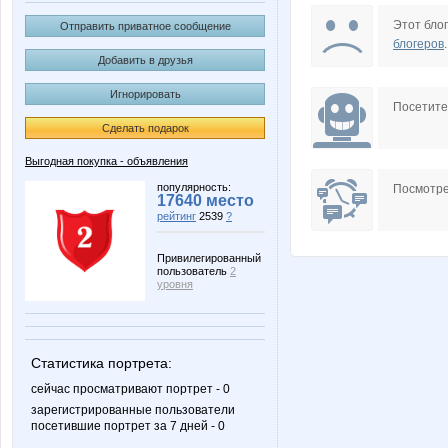
OleOka
Salern
Этот блог
Отправить приватное сообщение
блогеров
.
Добавить в друзья
Игнорировать
belkastrelka
natylek
Посетит
Сделать подарок
Выгодная покупка - объявления
yla nn
бэста
популярность:
Посмотре
17640 место
рейтинг
2539
?
Привилегированный
пользователь
2
ГАЛЕРЕИ АРИСИЯ
Кита
уровня
Статистика портрета:
Синеглазк@
Соло
сейчас просматривают портрет - 0
зарегистрированные пользователи
посетившие портрет за 7 дней - 0