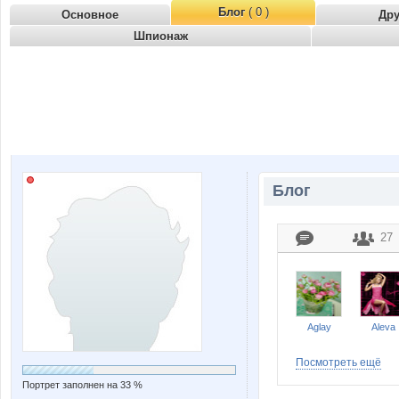
Блог
( 0 )
Основное
Др
Шпионаж
Блог
27
Aglay
Aleva
Посмотреть ещё
Портрет заполнен на 33 %